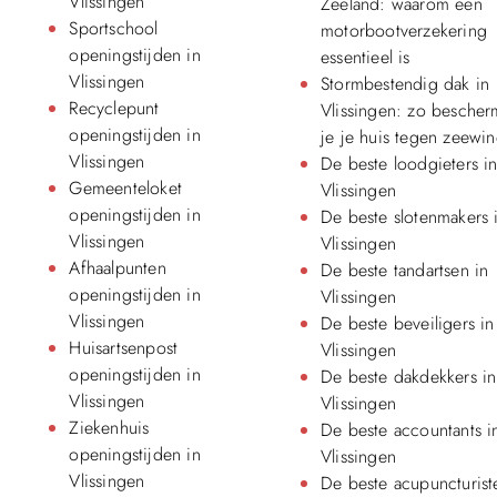
Vlissingen
Zeeland: waarom een
Sportschool
motorbootverzekering
openingstijden in
essentieel is
Vlissingen
Stormbestendig dak in
Recyclepunt
Vlissingen: zo bescher
openingstijden in
je je huis tegen zeewi
Vlissingen
De beste loodgieters i
Gemeenteloket
Vlissingen
openingstijden in
De beste slotenmakers 
Vlissingen
Vlissingen
Afhaalpunten
De beste tandartsen in
openingstijden in
Vlissingen
Vlissingen
De beste beveiligers in
Huisartsenpost
Vlissingen
openingstijden in
De beste dakdekkers in
Vlissingen
Vlissingen
Ziekenhuis
De beste accountants i
openingstijden in
Vlissingen
Vlissingen
De beste acupuncturist