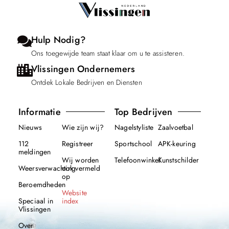
Hulp Nodig?
Ons toegewijde team staat klaar om u te assisteren.
Vlissingen Ondernemers
Ontdek Lokale Bedrijven en Diensten
Informatie
Top Bedrijven
Nieuws
Wie zijn wij?
Nagelstyliste
Zaalvoetbal
112
Registreer
Sportschool
APK-keuring
meldingen
Wij worden
Telefoonwinkel
Kunstschilder
Weersverwachting
ook vermeld
op
Beroemdheden
Website
Speciaal in
index
Vlissingen
Over