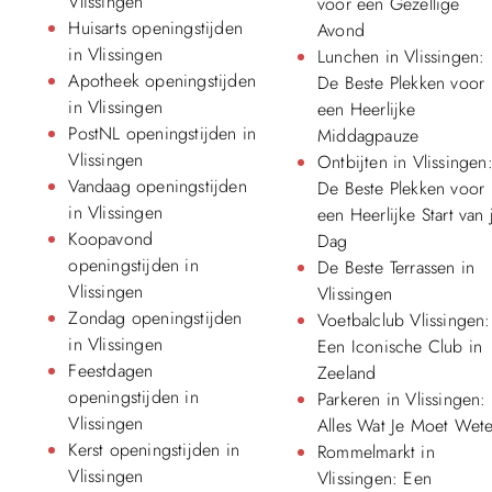
Vlissingen
voor een Gezellige
Huisarts openingstijden
Avond
in Vlissingen
Lunchen in Vlissingen:
Apotheek openingstijden
De Beste Plekken voor
in Vlissingen
een Heerlijke
PostNL openingstijden in
Middagpauze
Vlissingen
Ontbijten in Vlissingen
Vandaag openingstijden
De Beste Plekken voor
in Vlissingen
een Heerlijke Start van 
Koopavond
Dag
openingstijden in
De Beste Terrassen in
Vlissingen
Vlissingen
Zondag openingstijden
Voetbalclub Vlissingen:
in Vlissingen
Een Iconische Club in
Feestdagen
Zeeland
openingstijden in
Parkeren in Vlissingen:
Vlissingen
Alles Wat Je Moet Wet
Kerst openingstijden in
Rommelmarkt in
Vlissingen
Vlissingen: Een