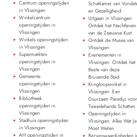
Centrum openingstijden
Schatkamer van Vondst
in Vlissingen
en Gezelligheid
Winkelcentrum
Uitgaan in Vlissingen:
openingstijden in
Ontdek het Nachtleven
Vlissingen
van de Zeeuwse Kust
Winkels openingstijden
Ontdek de Musea van
in Vlissingen
Vlissingen
Supermarkten
Evenementen in
openingstijden in
Vlissingen: Ontdek het
Vlissingen
Beste van deze
Gemeente
Bruisende Stad
openingstijden in
Kringloopwinkel in
Vlissingen
Vlissingen: Een
Bibliotheek
Duurzaam Paradijs voo
openingstijden in
Tweedehands Schatten
Vlissingen
Openingstijden in
Stadhuis openingstijden
Vlissingen: Alles Wat Je
in Vlissingen
Moet Weten
AH openingstijden in
Bezienswaardigheden i