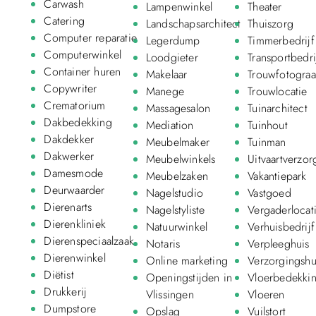
Carwash
Lampenwinkel
Theater
Catering
Landschapsarchitect
Thuiszorg
Computer reparatie
Legerdump
Timmerbedrijf
Computerwinkel
Loodgieter
Transportbedri
Container huren
Makelaar
Trouwfotograa
Copywriter
Manege
Trouwlocatie
Crematorium
Massagesalon
Tuinarchitect
Dakbedekking
Mediation
Tuinhout
Dakdekker
Meubelmaker
Tuinman
Dakwerker
Meubelwinkels
Uitvaartverzor
Damesmode
Meubelzaken
Vakantiepark
Deurwaarder
Nagelstudio
Vastgoed
Dierenarts
Nagelstyliste
Vergaderlocat
Dierenkliniek
Natuurwinkel
Verhuisbedrijf
Dierenspeciaalzaak
Notaris
Verpleeghuis
Dierenwinkel
Online marketing
Verzorgingshu
Diëtist
Openingstijden in
Vloerbedekki
Drukkerij
Vlissingen
Vloeren
Dumpstore
Opslag
Vuilstort