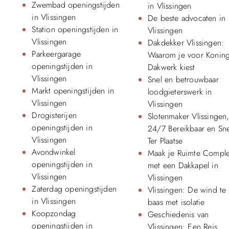
Zwembad openingstijden
in Vlissingen
in Vlissingen
De beste advocaten in
Station openingstijden in
Vlissingen
Vlissingen
Dakdekker Vlissingen:
Parkeergarage
Waarom je voor Konin
openingstijden in
Dakwerk kiest
Vlissingen
Snel en betrouwbaar
Markt openingstijden in
loodgieterswerk in
Vlissingen
Vlissingen
Drogisterijen
Slotenmaker Vlissingen
openingstijden in
24/7 Bereikbaar en Sne
Vlissingen
Ter Plaatse
Avondwinkel
Maak je Ruimte Comple
openingstijden in
met een Dakkapel in
Vlissingen
Vlissingen
Zaterdag openingstijden
Vlissingen: De wind te
in Vlissingen
baas met isolatie
Koopzondag
Geschiedenis van
openingstijden in
Vlissingen: Een Reis