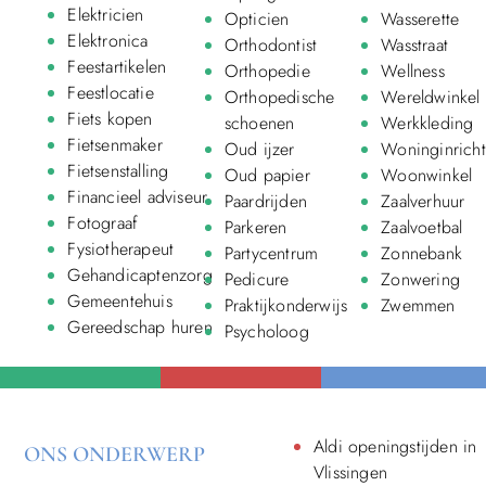
Elektricien
Opticien
Wasserette
Elektronica
Orthodontist
Wasstraat
Feestartikelen
Orthopedie
Wellness
Feestlocatie
Orthopedische
Wereldwinkel
Fiets kopen
schoenen
Werkkleding
Fietsenmaker
Oud ijzer
Woninginricht
Fietsenstalling
Oud papier
Woonwinkel
Financieel adviseur
Paardrijden
Zaalverhuur
Fotograaf
Parkeren
Zaalvoetbal
Fysiotherapeut
Partycentrum
Zonnebank
Gehandicaptenzorg
Pedicure
Zonwering
Gemeentehuis
Praktijkonderwijs
Zwemmen
Gereedschap huren
Psycholoog
Aldi openingstijden in
ONS ONDERWERP
Vlissingen