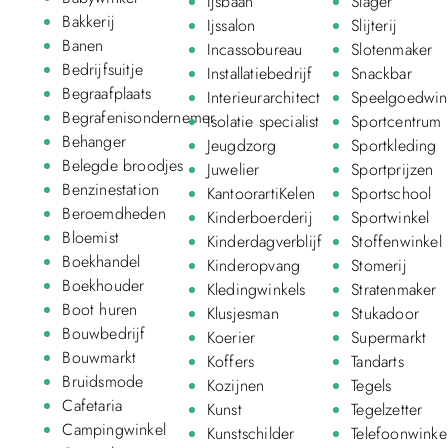
Ijsbaan
Slager
Bakkerij
Ijssalon
Slijterij
Banen
Incassobureau
Slotenmaker
Bedrijfsuitje
Installatiebedrijf
Snackbar
Begraafplaats
Interieurarchitect
Speelgoedwin
Begrafenisondernemer
Isolatie specialist
Sportcentrum
Behanger
Jeugdzorg
Sportkleding
Belegde broodjes
Juwelier
Sportprijzen
Benzinestation
KantoorartiKelen
Sportschool
Beroemdheden
Kinderboerderij
Sportwinkel
Bloemist
Kinderdagverblijf
Stoffenwinkel
Boekhandel
Kinderopvang
Stomerij
Boekhouder
Kledingwinkels
Stratenmaker
Boot huren
Klusjesman
Stukadoor
Bouwbedrijf
Koerier
Supermarkt
Bouwmarkt
Koffers
Tandarts
Bruidsmode
Kozijnen
Tegels
Cafetaria
Kunst
Tegelzetter
Campingwinkel
Kunstschilder
Telefoonwinke