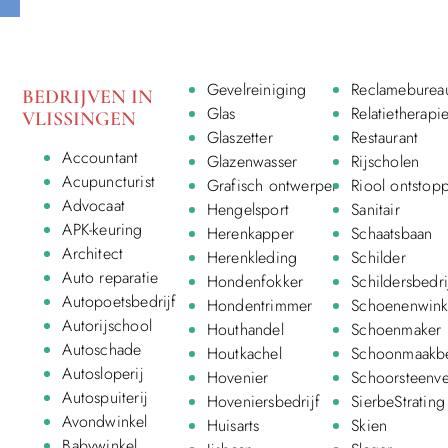
Gevelreiniging
Reclameburea
BEDRIJVEN IN
Glas
Relatietherapi
VLISSINGEN
Glaszetter
Restaurant
Accountant
Glazenwasser
Rijscholen
Acupuncturist
Grafisch ontwerper
Riool ontstop
Advocaat
Hengelsport
Sanitair
APK-keuring
Herenkapper
Schaatsbaan
Architect
Herenkleding
Schilder
Auto reparatie
Hondenfokker
Schildersbedri
Autopoetsbedrijf
Hondentrimmer
Schoenenwink
Autorijschool
Houthandel
Schoenmaker
Autoschade
Houtkachel
Schoonmaakbe
Autosloperij
Hovenier
Schoorsteenv
Autospuiterij
Hoveniersbedrijf
SierbeStrating
Avondwinkel
Huisarts
Skien
Babywinkel