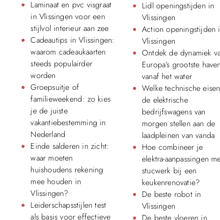
Laminaat en pvc visgraat
Lidl openingstijden in
in Vlissingen voor een
Vlissingen
stijlvol interieur aan zee
Action openingstijden 
Cadeautips in Vlissingen:
Vlissingen
waarom cadeaukaarten
Ontdek de dynamiek v
steeds populairder
Europa’s grootste have
worden
vanaf het water
Groepsuitje of
Welke technische eise
familieweekend: zo kies
de elektrische
je de juiste
bedrijfswagens van
vakantiebestemming in
morgen stellen aan de
Nederland
laadpleinen van vanda
Einde salderen in zicht:
Hoe combineer je
waar moeten
elektra-aanpassingen me
huishoudens rekening
stucwerk bij een
mee houden in
keukenrenovatie?
Vlissingen?
De beste robot in
Leiderschapsstijlen test
Vlissingen
als basis voor effectieve
De beste vloeren in