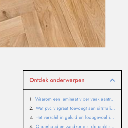
Ontdek onderwerpen
Waarom een laminaat vloer vaak aantrekkelijk blijft
Wat pvc visgraat toevoegt aan uitstraling en karakter
Het verschil in geluid en loopgevoel in een huis aan zee
Onderhoud en zandkorrels: de praktische kant van de kust