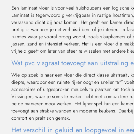
Een laminaat vloer is voor veel huishoudens een logische ke
Laminaat is tegenwoordig verkrijgbaar in rustige houttinten
verrassend dicht bij hout komen. Het geeft een kamer direct 
prettig is wanneer je net verhuisd bent of je interieur in f
ruimtes waar je vooral droog woont, zoals slaapkamers of 
jassen, zand en intensief verkeer. Het is een vloer die mak
vrijheid geeft om later van sfeer te wisselen met andere kl
Wat pvc visgraat toevoegt aan uitstraling e
Wie op zoek is naar een vloer die direct klasse uitstraalt, k
diepte, waardoor een ruimte rijker oogt en sneller “af” voelt
accessoires of uitgesproken meubels te plaatsen om toch een
Vlissingen, waar je soms te maken hebt met compactere ruim
beide manieren mooi werken. Het lijnenspel kan een kamer op
toevoegt aan strakke wanden en moderne keukens. Daarbij 
comfort en praktisch gemak.
Het verschil in geluid en loopgevoel in e