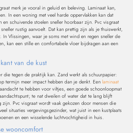
sgraat merk je vooral in geluid en beleving. Laminaat kan,
nken. In een woning met veel harde oppervlakken kan dat
n en schuivende stoelen sneller hoorbaar zijn. Pvc visgraat
eller rustig aanvoelt. Dat kan prettig zijn als je thuiswerkt,
 In Vlissingen, waar je soms met wind en regen sneller de
n, kan een stille en comfortabele vloer bijdragen aan een
kant van de kust
r die tegen de praktijk kan. Zand werkt als schuurpapier:
 op termijn meer impact hebben dan je denkt. Een
laminaat
 aandacht te hebben voor viltjes, een goede schoonloopmat
aandachtspunt; te nat dweilen of water dat te lang blijft
ig zijn. Pvc visgraat wordt vaak gekozen door mensen die
eel situaties vergevingsgezinder, wat juist in een kustplaats
choenen en een wisselende luchtvochtigheid in huis.
se wooncomfort