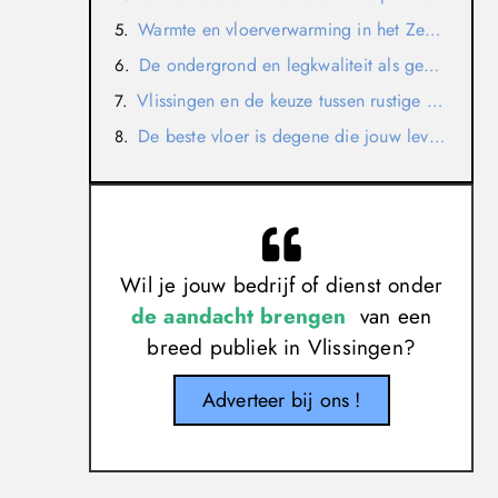
Warmte en vloerverwarming in het Zeeuwse wooncomfort
De ondergrond en legkwaliteit als geheim van een strak resultaat
Vlissingen en de keuze tussen rustige eenvoud of luxe statement
De beste vloer is degene die jouw leven makkelijker maakt
Wil je jouw bedrijf of dienst onder
de aandacht brengen
van een
breed publiek in Vlissingen?
Adverteer bij ons !