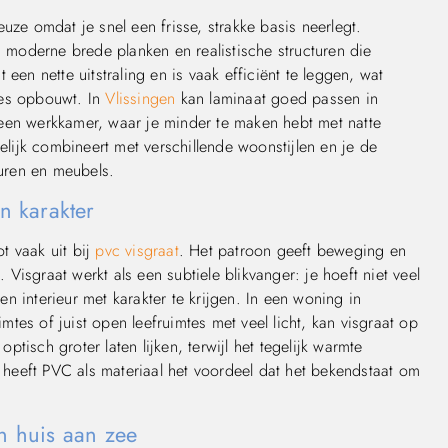
uze omdat je snel een frisse, strakke basis neerlegt.
, moderne brede planken en realistische structuren die
een nette uitstraling en is vaak efficiënt te leggen, wat
ases opbouwt. In
Vlissingen
kan laminaat goed passen in
een werkkamer, waar je minder te maken hebt met natte
kelijk combineert met verschillende woonstijlen en je de
euren en meubels.
n karakter
ot vaak uit bij
pvc visgraat
. Het patroon geeft beweging en
. Visgraat werkt als een subtiele blikvanger: je hoeft niet veel
 interieur met karakter te krijgen. In een woning in
tes of juist open leefruimtes met veel licht, kan visgraat op
tisch groter laten lijken, terwijl het tegelijk warmte
heeft PVC als materiaal het voordeel dat het bekendstaat om
en huis aan zee