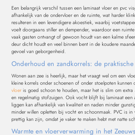
Een belangrijk verschil tussen een laminaat vloer en pvc vi
afhankelijk van de ondervloer en de ruimte, wat harder kli
resulteren in een levendigere akoestiek, waarbij voetstappe
voelt doorgaans stiller en dempender, waardoor een ruimte sn
vaak gasten ontvangt of gewoon houdt van een kalme sfeer.
deur dicht houdt en veel binnen bent in de koudere maande
gevoel van geborgenheid.
Onderhoud en zandkorrels: de praktische 
Wonen aan zee is heerlijk, maar het vraagt wel om een vloe
kleine korrels onder schoenen of onder stoelpoten kunnen
vloer
is goed schoon te houden, maar het is slim om extra
en regelmatig stofzuigen. Ook vocht blijft bij laminaat een 
liggen kan afhankelijk van kwaliteit en naden minder gunst
minder willen opletten bij vocht en schoonmaak. PVC is in v
prettig kan zijn, omdat je vaker te maken hebt met natte s
Warmte en vloerverwarming in het Zeeuw