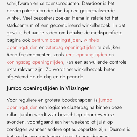
schrijfwaren en seizoensproducten. Daardoor is het
bezoekpatroon breder dan bij een gespecialiseerde
winkel. Veel bezoekers zoeken Hema in relatie tot het
stadscentrum of een gecombineerd winkelbezoek. In dat
geval is het aan te raden om behalve de merkspecifieke
pagina ook
centrum openingstijden
,
winkels
openingstijden
en
zaterdag openingstijden
te bekijken.
Rond feestmomenten, zoals
kerst openingstijden
en
koningsdag openingstijden
, kan een aanvullende controle
extra relevant zijn. Zo wordt het winkelbezoek beter
afgestemd op de dag en de periode.
Jumbo openingstijden in Vlissingen
Voor reguliere en grotere boodschappen is
Jumbo
openingstijden
een logische clusterpagina binnen deze
pillar. Jumbo wordt vaak bezocht op doordeweekse
avonden, voorafgaand aan het weekend of juist op
zondagen wanneer andere opties beperkter zijn. Daarom is
het van belang om Jumbo steeds te benaderen in