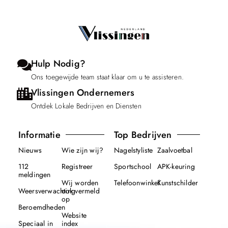
Hulp Nodig?
Ons toegewijde team staat klaar om u te assisteren.
Vlissingen Ondernemers
Ontdek Lokale Bedrijven en Diensten
Informatie
Top Bedrijven
Nieuws
Wie zijn wij?
Nagelstyliste
Zaalvoetbal
112
Registreer
Sportschool
APK-keuring
meldingen
Wij worden
Telefoonwinkel
Kunstschilder
Weersverwachting
ook vermeld
op
Beroemdheden
Website
Speciaal in
index