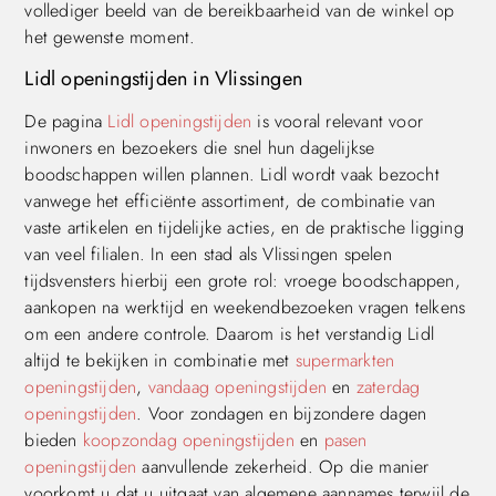
vollediger beeld van de bereikbaarheid van de winkel op
het gewenste moment.
Lidl openingstijden in Vlissingen
De pagina
Lidl openingstijden
is vooral relevant voor
inwoners en bezoekers die snel hun dagelijkse
boodschappen willen plannen. Lidl wordt vaak bezocht
vanwege het efficiënte assortiment, de combinatie van
vaste artikelen en tijdelijke acties, en de praktische ligging
van veel filialen. In een stad als Vlissingen spelen
tijdsvensters hierbij een grote rol: vroege boodschappen,
aankopen na werktijd en weekendbezoeken vragen telkens
om een andere controle. Daarom is het verstandig Lidl
altijd te bekijken in combinatie met
supermarkten
openingstijden
,
vandaag openingstijden
en
zaterdag
openingstijden
. Voor zondagen en bijzondere dagen
bieden
koopzondag openingstijden
en
pasen
openingstijden
aanvullende zekerheid. Op die manier
voorkomt u dat u uitgaat van algemene aannames terwijl de