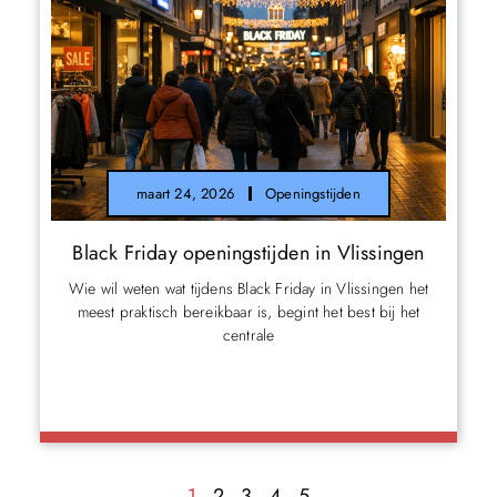
maart 24, 2026
Openingstijden
Black Friday openingstijden in Vlissingen
Wie wil weten wat tijdens Black Friday in Vlissingen het
meest praktisch bereikbaar is, begint het best bij het
centrale
1
2
3
4
5