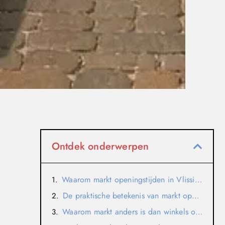
Ontdek onderwerpen
Waarom markt openingstijden in Vlissingen een eigen cluster nodig hebben
De praktische betekenis van markt openingstijden
Waarom markt anders is dan winkels of supermarkten