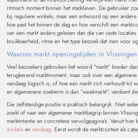
ritmisch moment binnen het stadsleven. De gebruiker zo
bij reguliere winkels, maar een antwoord op een andere 
hoe past het binnen de dag en hoe verschilt een marktc
van een markt anders gelezen dan die van vaste locaties.
bruikbaarheid, ritme en het type bezoek dat men voor og
Waarom markt openingstijden in Vlissingen
Veel bezoekers gebruiken het woord “markt” breder da
terugkerend marktmoment, maar ook over een algemene m
vandaag logisch is, of hoe een markt zich verhoudt tot 
en algemenere zoekterm is dan “weekmarkt”, verdient dez
Die zelfstandige positie is praktisch belangrijk. Niet ie
zoekt of naar een algemener marktbegrip binnen Vlissin
marktintentie en concretere vervolgpagina’s. Vanuit hier
winkels
en
vandaag
. Eerst wordt de marktcontext als cat