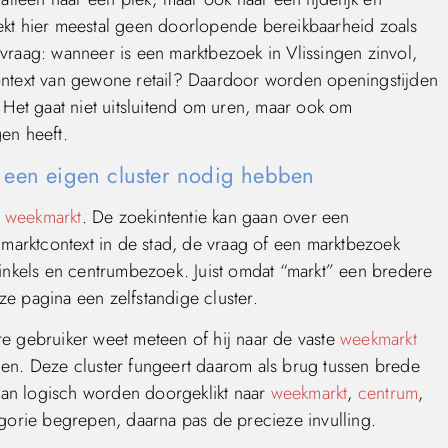
ekt hier meestal geen doorlopende bereikbaarheid zoals
vraag: wanneer is een marktbezoek in Vlissingen zinvol,
ontext van gewone retail? Daardoor worden openingstijden
 Het gaat niet uitsluitend om uren, maar ook om
en heeft.
 een eigen cluster nodig hebben
n
weekmarkt
. De zoekintentie kan gaan over een
arktcontext in de stad, de vraag of een marktbezoek
winkels en centrumbezoek. Juist omdat “markt” een bredere
e pagina een zelfstandige cluster.
dere gebruiker weet meteen of hij naar de vaste
weekmarkt
gen. Deze cluster fungeert daarom als brug tussen brede
 kan logisch worden doorgeklikt naar
weekmarkt
,
centrum
,
egorie begrepen, daarna pas de precieze invulling.