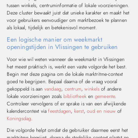
tussen winkels, centruminformatie of lokale voorzieningen.
Deze cluster bewaakt juist dat unieke karakter en maakt het
voor gebruikers eenvoudiger om marktbezoek te plannen
als lokaal, tijdelijk en betekenisvol moment.
Een logische manier om weekmarkt
openingstijden in Vlissingen te gebruiken
Voor wie wil weten wanneer de weekmarkt in Vlissingen
het meest praktisch is, werkt een vaste volgorde het best.
Begin met deze pagina om de lokale marktritme-context
goed te begrijpen. Bepaal daarna of de vraag vooral
gekoppeld is aan
vandaag
,
centrum
,
winkels
of andere
lokale voorzieningen zoals
bibliotheek
en
gemeente
.
Controleer vervolgens of er sprake is van een afwijkende
kalendercontext via
feestdagen
,
kerst
,
oud en nieuw
of
Koningsdag
.
Die volgorde helpt omdat de gebruiker daarmee eerst het
marktritme begrijpt, daarna de stedelijke context plaatst en