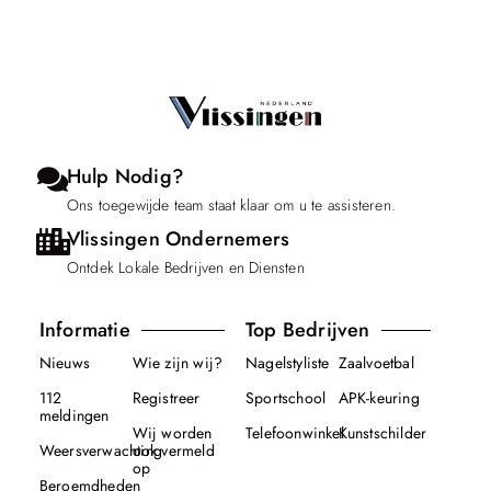
Hulp Nodig?
Ons toegewijde team staat klaar om u te assisteren.
Vlissingen Ondernemers
Ontdek Lokale Bedrijven en Diensten
Informatie
Top Bedrijven
Nieuws
Wie zijn wij?
Nagelstyliste
Zaalvoetbal
112
Registreer
Sportschool
APK-keuring
meldingen
Wij worden
Telefoonwinkel
Kunstschilder
Weersverwachting
ook vermeld
op
Beroemdheden