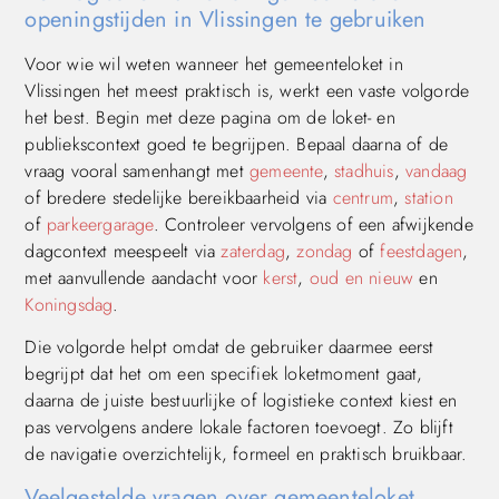
openingstijden in Vlissingen te gebruiken
Voor wie wil weten wanneer het gemeenteloket in
Vlissingen het meest praktisch is, werkt een vaste volgorde
het best. Begin met deze pagina om de loket- en
publiekscontext goed te begrijpen. Bepaal daarna of de
vraag vooral samenhangt met
gemeente
,
stadhuis
,
vandaag
of bredere stedelijke bereikbaarheid via
centrum
,
station
of
parkeergarage
. Controleer vervolgens of een afwijkende
dagcontext meespeelt via
zaterdag
,
zondag
of
feestdagen
,
met aanvullende aandacht voor
kerst
,
oud en nieuw
en
Koningsdag
.
Die volgorde helpt omdat de gebruiker daarmee eerst
begrijpt dat het om een specifiek loketmoment gaat,
daarna de juiste bestuurlijke of logistieke context kiest en
pas vervolgens andere lokale factoren toevoegt. Zo blijft
de navigatie overzichtelijk, formeel en praktisch bruikbaar.
Veelgestelde vragen over gemeenteloket