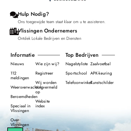
Hulp Nodig?
Ons toegewijde team staat klaar om u te assisteren.
Vlissingen Ondernemers
Ontdek Lokale Bedrijven en Diensten
Informatie
Top Bedrijven
Nieuws
Wie zijn wij?
Nagelstyliste
Zaalvoetbal
112
Registreer
Sportschool
APK-keuring
meldingen
Wij worden
Telefoonwinkel
Kunstschilder
Weersverwachting
ook vermeld
op
Beroemdheden
Website
Speciaal in
index
Vlissingen
Over
Vlissingen