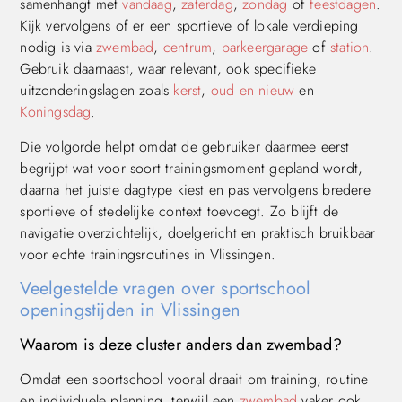
samenhangt met
vandaag
,
zaterdag
,
zondag
of
feestdagen
.
Kijk vervolgens of er een sportieve of lokale verdieping
nodig is via
zwembad
,
centrum
,
parkeergarage
of
station
.
Gebruik daarnaast, waar relevant, ook specifieke
uitzonderingslagen zoals
kerst
,
oud en nieuw
en
Koningsdag
.
Die volgorde helpt omdat de gebruiker daarmee eerst
begrijpt wat voor soort trainingsmoment gepland wordt,
daarna het juiste dagtype kiest en pas vervolgens bredere
sportieve of stedelijke context toevoegt. Zo blijft de
navigatie overzichtelijk, doelgericht en praktisch bruikbaar
voor echte trainingsroutines in Vlissingen.
Veelgestelde vragen over sportschool
openingstijden in Vlissingen
Waarom is deze cluster anders dan zwembad?
Omdat een sportschool vooral draait om training, routine
en individuele planning, terwijl een
zwembad
vaker ook