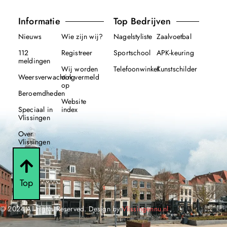
Informatie
Top Bedrijven
Nieuws
Wie zijn wij?
Nagelstyliste
Zaalvoetbal
112
Registreer
Sportschool
APK-keuring
meldingen
Wij worden
Telefoonwinkel
Kunstschilder
Weersverwachting
ook vermeld
op
Beroemdheden
Website
Speciaal in
index
Vlissingen
Over
Vlissingen
Top
© 2024 All rights Reserved. Design by
Vlissingennu.nl