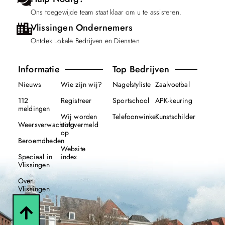
Ons toegewijde team staat klaar om u te assisteren.
Vlissingen Ondernemers
Ontdek Lokale Bedrijven en Diensten
Informatie
Top Bedrijven
Nieuws
Wie zijn wij?
Nagelstyliste
Zaalvoetbal
112
Registreer
Sportschool
APK-keuring
meldingen
Wij worden
Telefoonwinkel
Kunstschilder
Weersverwachting
ook vermeld
op
Beroemdheden
Website
Speciaal in
index
Vlissingen
Over
Vlissingen