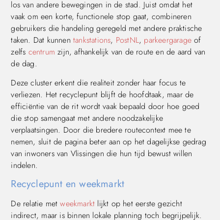
los van andere bewegingen in de stad. Juist omdat het
vaak om een korte, functionele stop gaat, combineren
gebruikers die handeling geregeld met andere praktische
taken. Dat kunnen
tankstations
,
PostNL
,
parkeergarage
of
zelfs
centrum
zijn, afhankelijk van de route en de aard van
de dag.
Deze cluster erkent die realiteit zonder haar focus te
verliezen. Het recyclepunt blijft de hoofdtaak, maar de
efficiëntie van de rit wordt vaak bepaald door hoe goed
die stop samengaat met andere noodzakelijke
verplaatsingen. Door die bredere routecontext mee te
nemen, sluit de pagina beter aan op het dagelijkse gedrag
van inwoners van Vlissingen die hun tijd bewust willen
indelen.
Recyclepunt en weekmarkt
De relatie met
weekmarkt
lijkt op het eerste gezicht
indirect, maar is binnen lokale planning toch begrijpelijk.