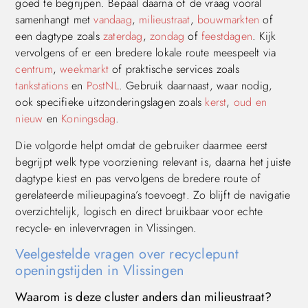
goed te begrijpen. Bepaal daarna of de vraag vooral
samenhangt met
vandaag
,
milieustraat
,
bouwmarkten
of
een dagtype zoals
zaterdag
,
zondag
of
feestdagen
. Kijk
vervolgens of er een bredere lokale route meespeelt via
centrum
,
weekmarkt
of praktische services zoals
tankstations
en
PostNL
. Gebruik daarnaast, waar nodig,
ook specifieke uitzonderingslagen zoals
kerst
,
oud en
nieuw
en
Koningsdag
.
Die volgorde helpt omdat de gebruiker daarmee eerst
begrijpt welk type voorziening relevant is, daarna het juiste
dagtype kiest en pas vervolgens de bredere route of
gerelateerde milieupagina’s toevoegt. Zo blijft de navigatie
overzichtelijk, logisch en direct bruikbaar voor echte
recycle- en inlevervragen in Vlissingen.
Veelgestelde vragen over recyclepunt
openingstijden in Vlissingen
Waarom is deze cluster anders dan milieustraat?