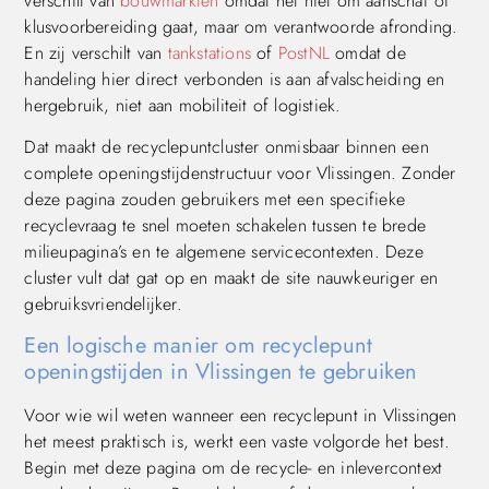
verschilt van
bouwmarkten
omdat het niet om aanschaf of
klusvoorbereiding gaat, maar om verantwoorde afronding.
En zij verschilt van
tankstations
of
PostNL
omdat de
handeling hier direct verbonden is aan afvalscheiding en
hergebruik, niet aan mobiliteit of logistiek.
Dat maakt de recyclepuntcluster onmisbaar binnen een
complete openingstijdenstructuur voor Vlissingen. Zonder
deze pagina zouden gebruikers met een specifieke
recyclevraag te snel moeten schakelen tussen te brede
milieupagina’s en te algemene servicecontexten. Deze
cluster vult dat gat op en maakt de site nauwkeuriger en
gebruiksvriendelijker.
Een logische manier om recyclepunt
openingstijden in Vlissingen te gebruiken
Voor wie wil weten wanneer een recyclepunt in Vlissingen
het meest praktisch is, werkt een vaste volgorde het best.
Begin met deze pagina om de recycle- en inlevercontext