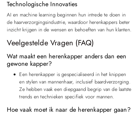
Technologische Innovaties
AI en machine learning beginnen hun intrede te doen in
de haarverzorgingsindustrie, waardoor herenkappers beter
inzicht krijgen in de wensen en behoeften van hun klanten.
Veelgestelde Vragen (FAQ)
Wat maakt een herenkapper anders dan een
gewone kapper?
Een herenkapper is gespecialiseerd in het knippen
en stylen van mannenhaar, inclusief baardverzorging.
Top
Ze hebben vaak een diepgaand begrip van de laatste
trends en technieken specifiek voor mannen.
Hoe vaak moet ik naar de herenkapper gaan?
Dit hangt af van je haartype en de gewenste stijl,
maar gemiddeld wordt aangeraden elke 4-6 weken
een bezoek te brengen voor onderhoud en