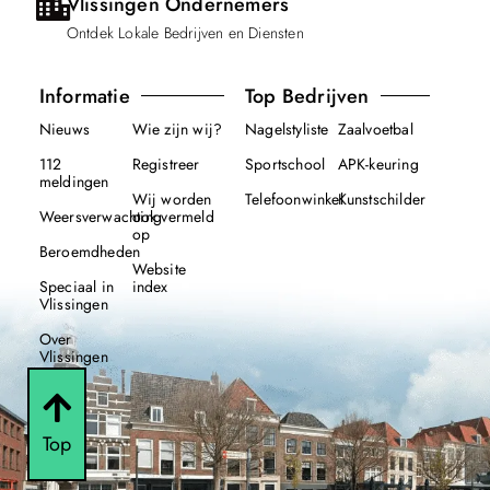
Vlissingen Ondernemers
Ontdek Lokale Bedrijven en Diensten
Informatie
Top Bedrijven
Nieuws
Wie zijn wij?
Nagelstyliste
Zaalvoetbal
112
Registreer
Sportschool
APK-keuring
meldingen
Wij worden
Telefoonwinkel
Kunstschilder
Weersverwachting
ook vermeld
op
Beroemdheden
Website
Speciaal in
index
Vlissingen
Over
Vlissingen
Top