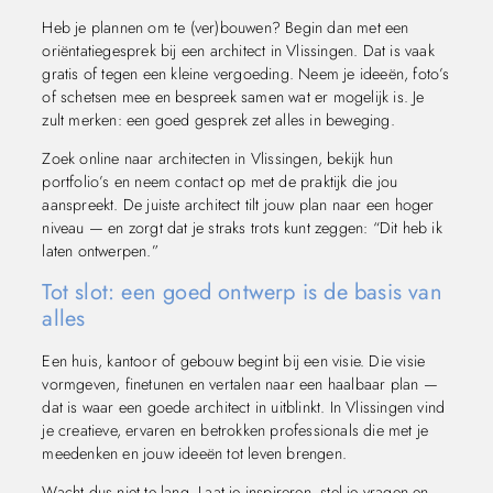
Heb je plannen om te (ver)bouwen? Begin dan met een
oriëntatiegesprek bij een architect in Vlissingen. Dat is vaak
gratis of tegen een kleine vergoeding. Neem je ideeën, foto’s
of schetsen mee en bespreek samen wat er mogelijk is. Je
zult merken: een goed gesprek zet alles in beweging.
Zoek online naar architecten in Vlissingen, bekijk hun
portfolio’s en neem contact op met de praktijk die jou
aanspreekt. De juiste architect tilt jouw plan naar een hoger
niveau — en zorgt dat je straks trots kunt zeggen: “Dit heb ik
laten ontwerpen.”
Tot slot: een goed ontwerp is de basis van
alles
Een huis, kantoor of gebouw begint bij een visie. Die visie
vormgeven, finetunen en vertalen naar een haalbaar plan —
dat is waar een goede architect in uitblinkt. In Vlissingen vind
je creatieve, ervaren en betrokken professionals die met je
meedenken en jouw ideeën tot leven brengen.
Wacht dus niet te lang. Laat je inspireren, stel je vragen en