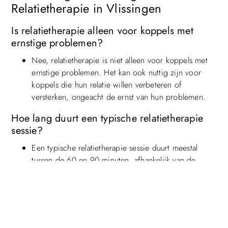
Relatietherapie in Vlissingen
Is relatietherapie alleen voor koppels met
ernstige problemen?
Nee, relatietherapie is niet alleen voor koppels met
ernstige problemen. Het kan ook nuttig zijn voor
koppels die hun relatie willen verbeteren of
versterken, ongeacht de ernst van hun problemen.
Top
Hoe lang duurt een typische relatietherapie
sessie?
Een typische relatietherapie sessie duurt meestal
tussen de 60 en 90 minuten, afhankelijk van de
behoeften van het koppel.
Wat als mijn partner niet mee wil naar
therapie?
Als je partner niet mee wil naar therapie, kun je