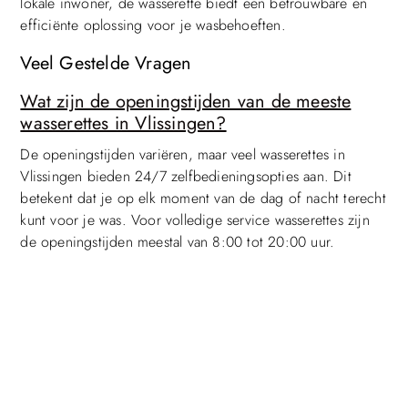
lokale inwoner, de wasserette biedt een betrouwbare en
efficiënte oplossing voor je wasbehoeften.
Veel Gestelde Vragen
Wat zijn de openingstijden van de meeste
wasserettes in Vlissingen?
De openingstijden variëren, maar veel wasserettes in
Top
Vlissingen bieden 24/7 zelfbedieningsopties aan. Dit
betekent dat je op elk moment van de dag of nacht terecht
kunt voor je was. Voor volledige service wasserettes zijn
de openingstijden meestal van 8:00 tot 20:00 uur.
Bieden wasserettes in Vlissingen ook ophaal-
en bezorgdiensten aan?
Ja, sommige wasserettes in Vlissingen bieden ophaal- en
bezorgdiensten voor extra gemak. Dit is vooral handig
voor drukke professionals en ouderen die moeite hebben
om naar de wasserette te gaan. Neem contact op met je