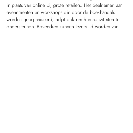
Top
in plaats van online bij grote retailers. Het deelnemen aan
evenementen en workshops die door de boekhandels
worden georganiseerd, helpt ook om hun activiteiten te
ondersteunen. Bovendien kunnen lezers lid worden van
loyaliteitsprogramma’s en hun positieve ervaringen delen
op sociale media om meer aandacht te genereren voor
deze boekhandels.
Wat zijn de voordelen van het bijwonen van
boekhandelsevenementen?
Het bijwonen van boekhandelsevenementen biedt
verschillende voordelen. Het biedt lezers de mogelijkheid
om nieuwe auteurs en boeken te ontdekken en om deel te
nemen aan literaire discussies en workshops. Deze
evenementen creëren een gevoel van gemeenschap en
stimuleren een liefde voor lezen. Ze bieden ook een
platform voor lokale auteurs om hun werk te presenteren
en in contact te komen met hun lezers. Kortom,