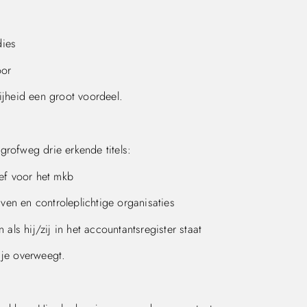
dies
oor
ijheid een groot voordeel.
grofweg drie erkende titels:
ef voor het mkb
ven en controleplichtige organisaties
ls hij/zij in het accountantsregister staat
 je overweegt.