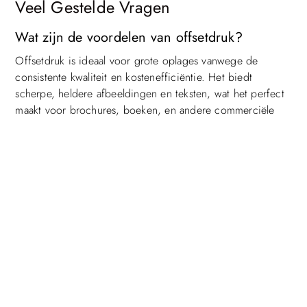
Veel Gestelde Vragen
Wat zijn de voordelen van offsetdruk?
Top
Offsetdruk is ideaal voor grote oplages vanwege de
consistente kwaliteit en kostenefficiëntie. Het biedt
scherpe, heldere afbeeldingen en teksten, wat het perfect
maakt voor brochures, boeken, en andere commerciële
drukwerkprojecten.
Hoe kan ik mijn drukwerk milieuvriendelijk
maken?
Veel drukkerijen, waaronder Drukkerij in Vlissingen,
bieden nu milieuvriendelijke opties zoals vegetale inkten
en gerecycled papier. Door te kiezen voor deze duurzame
opties, kunt u de ecologische voetafdruk van uw drukwerk
verminderen zonder in te boeten op kwaliteit.
Welke soorten drukwerk bieden jullie aan?