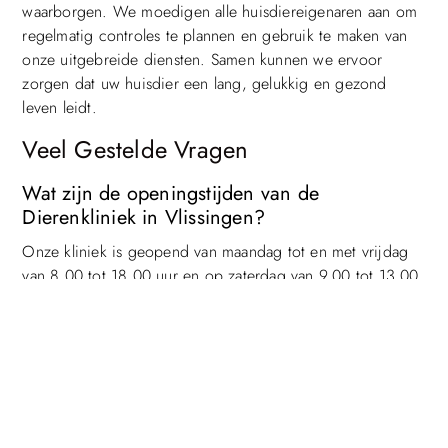
waarborgen. We moedigen alle huisdiereigenaren aan om
regelmatig controles te plannen en gebruik te maken van
onze uitgebreide diensten. Samen kunnen we ervoor
zorgen dat uw huisdier een lang, gelukkig en gezond
leven leidt.
Veel Gestelde Vragen
Top
Wat zijn de openingstijden van de
Dierenkliniek in Vlissingen?
Onze kliniek is geopend van maandag tot en met vrijdag
van 8.00 tot 18.00 uur en op zaterdag van 9.00 tot 13.00
uur. Voor spoedgevallen zijn we 24/7 beschikbaar. Bel
ons op [telefoonnummer] voor directe hulp buiten de
reguliere openingstijden.
Hoe kan ik een afspraak maken voor mijn
huisdier?
U kunt een afspraak maken door ons te bellen op