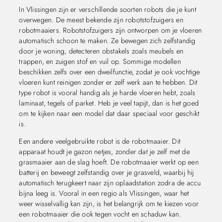
In Vlissingen zijn er verschillende soorten robots die je kunt
overwegen. De meest bekende zijn robotstofzuigers en
robotmaaiers. Robotstofzuigers zijn ontworpen om je vloeren
automatisch schoon te maken. Ze bewegen zich zelfstandig
door je woning, detecteren obstakels zoals meubels en
trappen, en zuigen stof en vuil op. Sommige modellen
beschikken zelfs over een dweilfunctie, zodat je ook vochtige
vloeren kunt reinigen zonder er zelf werk aan te hebben. Dit
type robot is vooral handig als je harde vloeren hebt, zoals
laminaat, tegels of parket. Heb je veel tapijt, dan is het goed
om te kijken naar een model dat daar speciaal voor geschikt
is.
Een andere veelgebruikte robot is de robotmaaier. Dit
apparaat houdt je gazon netjes, zonder dat je zelf met de
grasmaaier aan de slag hoeft. De robotmaaier werkt op een
batterij en beweegt zelfstandig over je grasveld, waarbij hij
automatisch terugkeert naar zijn oplaadstation zodra de accu
bijna leeg is. Vooral in een regio als Vlissingen, waar het
weer wisselvallig kan zijn, is het belangrijk om te kiezen voor
een robotmaaier die ook tegen vocht en schaduw kan.