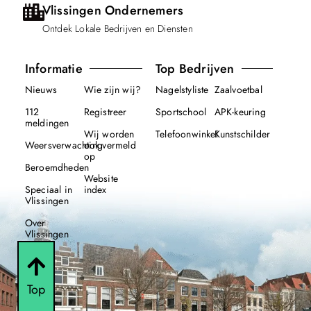
Vlissingen Ondernemers
Ontdek Lokale Bedrijven en Diensten
Informatie
Top Bedrijven
Nieuws
Wie zijn wij?
Nagelstyliste
Zaalvoetbal
112
Registreer
Sportschool
APK-keuring
meldingen
Wij worden
Telefoonwinkel
Kunstschilder
Weersverwachting
ook vermeld
op
Beroemdheden
Website
Speciaal in
index
Vlissingen
Over
Vlissingen
Top