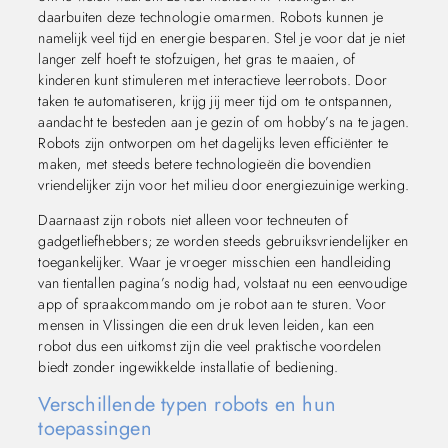
daarbuiten deze technologie omarmen. Robots kunnen je
namelijk veel tijd en energie besparen. Stel je voor dat je niet
langer zelf hoeft te stofzuigen, het gras te maaien, of
kinderen kunt stimuleren met interactieve leerrobots. Door
taken te automatiseren, krijg jij meer tijd om te ontspannen,
aandacht te besteden aan je gezin of om hobby’s na te jagen.
Robots zijn ontworpen om het dagelijks leven efficiënter te
maken, met steeds betere technologieën die bovendien
vriendelijker zijn voor het milieu door energiezuinige werking.
Daarnaast zijn robots niet alleen voor techneuten of
gadgetliefhebbers; ze worden steeds gebruiksvriendelijker en
toegankelijker. Waar je vroeger misschien een handleiding
van tientallen pagina’s nodig had, volstaat nu een eenvoudige
app of spraakcommando om je robot aan te sturen. Voor
mensen in Vlissingen die een druk leven leiden, kan een
robot dus een uitkomst zijn die veel praktische voordelen
biedt zonder ingewikkelde installatie of bediening.
Verschillende typen robots en hun
toepassingen