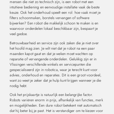
mensen die niet zo technisch zijn, is een robot met een
intuïtieve bediening en eenvoudige installatie vaak de beste
keuze. Ook het onderhoud speelt een rol: hoe vaak moet je
filters schoonmaken, borstels vervangen of software
bijwerken? Een robot die makkelijk schoon te maken is en
waarvoor onderdelen lokaal beschikbaar zijn, bespaart je
veel gedoe.
Betrouwbaarheid en service zijn ook zaken die je niet over
het hoofd mag zien. Je wilt niet dat je robot na een paar
maanden kapot gaat en dat je weken moet wachten op
reparatie of vervangende onderdelen. Gelukkig zijn er in
Vlissingen verschillende winkels en servicepunten die
gespecialiseerd zijn in robotica, waar je terecht kunt voor
advies, onderhoud en reparaties. Dit is een groot voordeel,
want zo weet je zeker dat je hulp kunt krijgen wanneer je die
nodig hebt.
Ook het prijskaartje is natuurlijk een belangrijke factor.
Robots variëren enorm in prijs, afhankelijk van functies, merk
en mogelijkheden. Een dure robot betekent niet automatisch
dat hij beter bij je past. Het is verstandiger om te kiezen voor