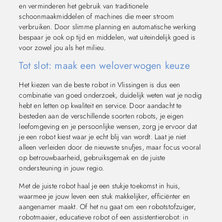
en verminderen het gebruik van traditionele
schoonmaakmiddelen of machines die meer stroom
verbruiken. Door slimme planning en automatische werking
bespaar je ook op tijd en middelen, wat uiteindelijk goed is
voor zowel jou als het milieu.
Tot slot: maak een weloverwogen keuze
Het kiezen van de beste robot in Vlissingen is dus een
combinatie van goed onderzoek, duidelijk weten wat je nodig
hebt en letten op kwaliteit en service. Door aandacht te
besteden aan de verschillende soorten robots, je eigen
leefomgeving en je persoonlijke wensen, zorg je ervoor dat
je een robot kiest waar je echt blij van wordt. Laat je niet
alleen verleiden door de nieuwste snufjes, maar focus vooral
op betrouwbaarheid, gebruiksgemak en de juiste
ondersteuning in jouw regio.
Met de juiste robot haal je een stukje toekomst in huis,
waarmee je jouw leven een stuk makkelijker, efficiënter en
aangenamer maakt. Of het nu gaat om een robotstofzuiger,
robotmaaier, educatieve robot of een assistentierobot: in