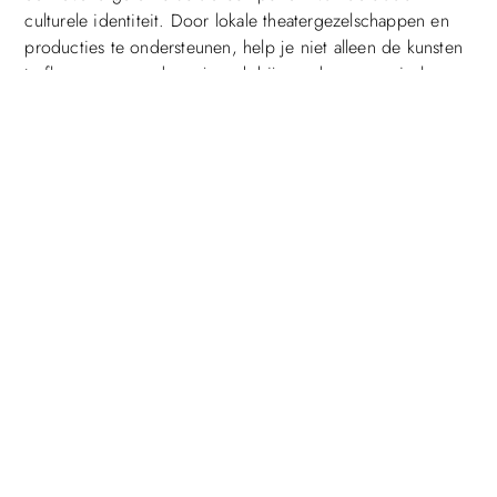
culturele identiteit. Door lokale theatergezelschappen en
producties te ondersteunen, help je niet alleen de kunsten
te floreren, maar draag je ook bij aan de economische en
sociale gezondheid van de gemeenschap.
Dus of je nu een inwoner bent die op zoek is naar een
boeiende avond uit, of een toerist die de culturele rijkdom
van Vlissingen wil verkennen, het theater in deze stad heeft
iets unieks en waardevols te bieden.
Bezoek een voorstelling, deel je ervaringen, en laat je
inspireren door de magie van het theater in Vlissingen.
Veel Gestelde Vragen
Wat zijn de beste theaters om te bezoeken in
Vlissingen?
Vlissingen heeft verschillende theaters die elk een unieke
ervaring bieden. De Leidse Schouwburg is een van de