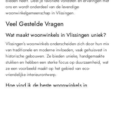
bieden heeft. Deel je favoriete vondsten en ervaringen met
ons en wordt onderdeel van de levendige
woonwinkelgemeenschap in Vlissingen.
Veel Gestelde Vragen
Wat maakt woonwinkels in Vlissingen uniek?
Vlissingen’s woonwinkels onderscheiden zich door hun mix
van traditionele en moderne invloeden, vaak gehuisvest in
historische gebouwen. Ze bieden unieke, handgemaakte
Top
stukken en hebben een sterke focus op duurzaamheid, wat
ze een voorbeeld maakt op het gebied van eco-
vriendelijke interieurontwerp.
Hoe vind ik de beste woonwinkels in
Vlissingen?
Een goede manier om de beste woonwinkels in Vlissingen
te vinden is door online te zoeken naar recensies en
aanbevelingen. Daarnaast kun je lokale gidsen raadplegen