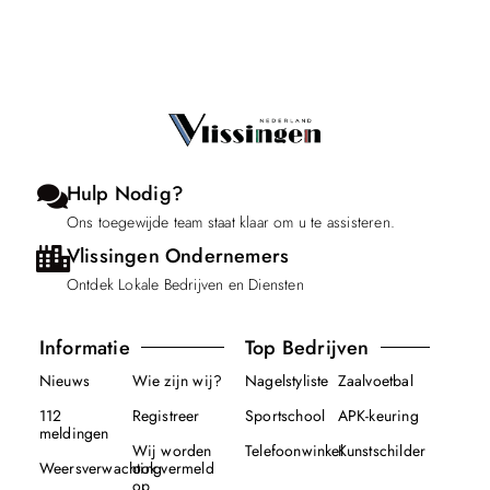
Hulp Nodig?
Ons toegewijde team staat klaar om u te assisteren.
Vlissingen Ondernemers
Ontdek Lokale Bedrijven en Diensten
Informatie
Top Bedrijven
Nieuws
Wie zijn wij?
Nagelstyliste
Zaalvoetbal
112
Registreer
Sportschool
APK-keuring
meldingen
Wij worden
Telefoonwinkel
Kunstschilder
Weersverwachting
ook vermeld
op