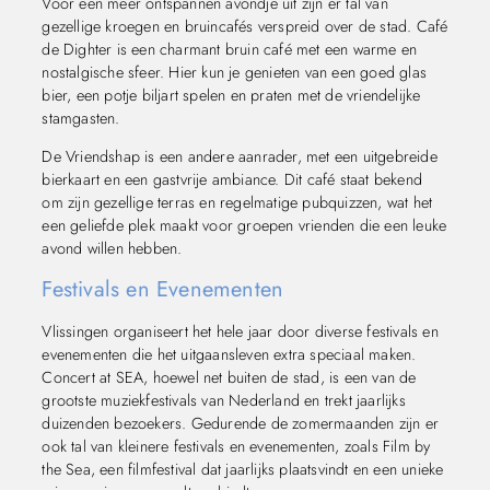
Voor een meer ontspannen avondje uit zijn er tal van
gezellige kroegen en bruincafés verspreid over de stad. Café
de Dighter is een charmant bruin café met een warme en
nostalgische sfeer. Hier kun je genieten van een goed glas
bier, een potje biljart spelen en praten met de vriendelijke
stamgasten.
De Vriendshap is een andere aanrader, met een uitgebreide
bierkaart en een gastvrije ambiance. Dit café staat bekend
om zijn gezellige terras en regelmatige pubquizzen, wat het
een geliefde plek maakt voor groepen vrienden die een leuke
avond willen hebben.
Festivals en Evenementen
Vlissingen organiseert het hele jaar door diverse festivals en
evenementen die het uitgaansleven extra speciaal maken.
Concert at SEA, hoewel net buiten de stad, is een van de
grootste muziekfestivals van Nederland en trekt jaarlijks
duizenden bezoekers. Gedurende de zomermaanden zijn er
ook tal van kleinere festivals en evenementen, zoals Film by
the Sea, een filmfestival dat jaarlijks plaatsvindt en een unieke