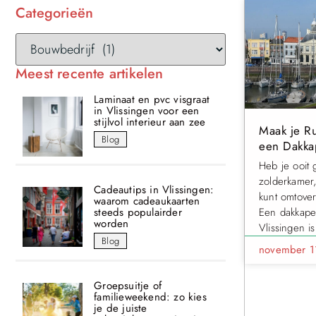
Categorieën
Meest recente artikelen
Laminaat en pvc visgraat
in Vlissingen voor een
stijlvol interieur aan zee
Maak je R
Blog
een Dakkap
Heb je ooit 
zolderkamer
Cadeautips in Vlissingen:
kunt omtove
waarom cadeaukaarten
steeds populairder
Een dakkapel
worden
Vlissingen i
Blog
november 
Groepsuitje of
familieweekend: zo kies
je de juiste