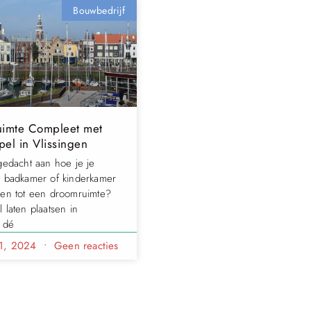
Bouwbedrijf
uimte Compleet met
el in Vlissingen
gedacht aan hoe je je
, badkamer of kinderkamer
ren tot een droomruimte?
 laten plaatsen in
s dé
11, 2024
Geen reacties