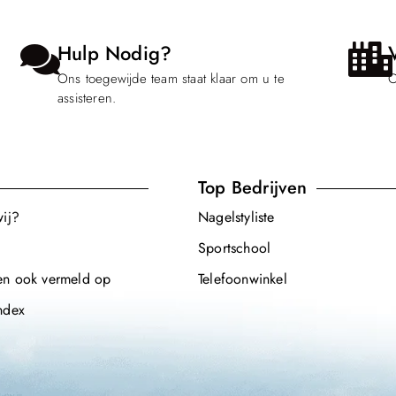
Hulp Nodig?
Ons toegewijde team staat klaar om u te
O
assisteren.
Top Bedrijven
wij?
Nagelstyliste
Sportschool
en ook vermeld op
Telefoonwinkel
ndex